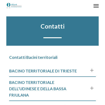
Skip
Menu
to
main
content
Home
»
Bacini territoriali
Contatti
Contatti Bacini territoriali
BACINO TERRITORIALE DI TRIESTE
bacino.ts@ebiart.it
BACINO TERRITORIALE
DELL’UDINESE E DELLA BASSA
CONFARTIGIANATO
C.N.A.
C.G.I.L.
FRIULANA
ROBERTO MORGUT
MICHELA
CHIARA
bacino.ud@ebiart.it
PAOLO SASSETTI
VITTORI
LUCCHETTO