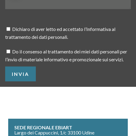
C.I.S.L.
U.I.L.
UDINE
Via S. Valentino, 30
MOGA
tel. 0432
PORDENONE
Piazza Duca
GIANNI BARCHETTA
MARCO
1637854
tel. 0434/549911
d’Aosta, 8
Via Manzoni, 5
GREGORI
PORDENONE
GORIZIA
Via Polonio 5
Dichiaro di aver letto ed accettato l’Informativa al
tel.
tel. 0481/533321
TRIESTE
trattamento dei dati personali.
0434/541541
tel.
040/367800
Do il consenso al trattamento dei miei dati personali per
l’invio di materiale informativo e promozionale sui servizi.
SEDE REGIONALE EBIART
Largo dei Cappuccini, 1/c 33100 Udine